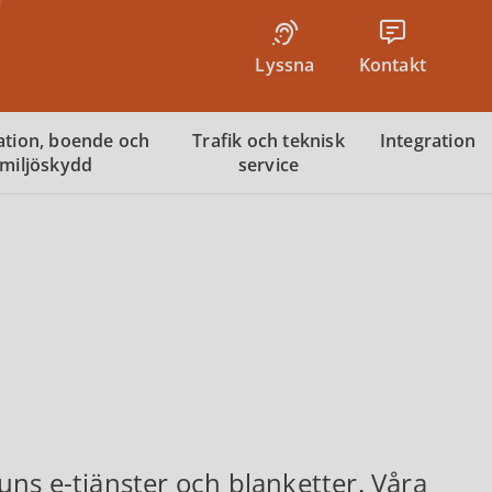
Lyssna
Kontakt
tion, boende och
Trafik och teknisk
Integration
miljöskydd
service
ns e-tjänster och blanketter. Våra