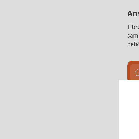
Ans
Tibr
samm
behö