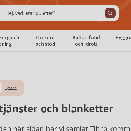
ök
sorg och
Omsorg
Kultur, fritid
Byggna
ldning
och stöd
och idrott
Lyssna
tjänster och blanketter
den här sidan har vi samlat Tibro kommu