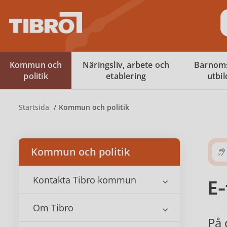
S
Kommun och
Näringsliv, arbete och
Barnom
politik
etablering
utbi
Startsida
Kommun och politik
Kommun och politik
Kontakta Tibro kommun
E-
Om Tibro
På 