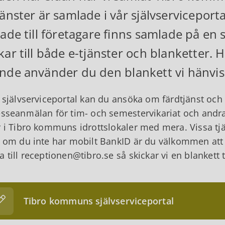
jänster är samlade i vår självserviceporta
tade till företagare finns samlade på en 
kar till både e-tjänster och blanketter. Hi
nde använder du den blankett vi hänvisar
r självserviceportal kan du ansöka om färdtjänst och
esseanmälan för tim- och semestervikariat och andr
r i Tibro kommuns idrottslokaler med mera. Vissa tjä
r om du inte har mobilt BankID är du välkommen att h
a till receptionen@tibro.se så skickar vi en blankett ti
Tibro kommuns självserviceportal