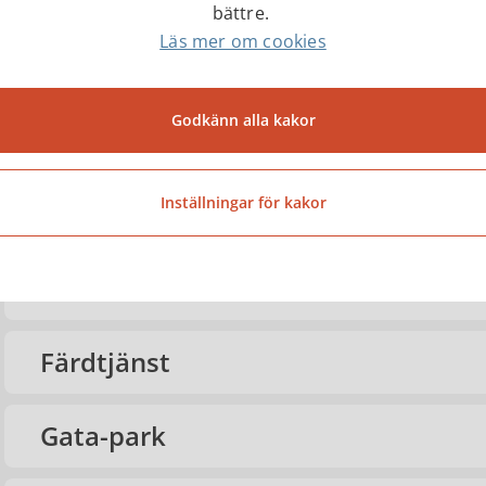
bättre.
Läs mer om cookies
Avfall och återvinning
Godkänn alla kakor
Barnomsorg och utbildning
Inställningar för kakor
Bygga och bo
Ekonomi
Färdtjänst
Gata-park