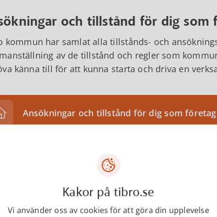
ökningar och tillstånd för dig som 
o kommun har samlat alla tillstånds- och ansökningsb
anställning av de tillstånd och regler som kommun
va känna till för att kunna starta och driva en verk
Ansökningar och tillstånd för dig som företa
Blanketter och e-tjänster
Kakor på tibro.se
Vi använder oss av cookies för att göra din upplevelse
Arbetsgivar-/tjänstgöringsintyg