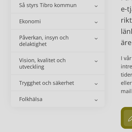
Så styrs Tibro kommun
e-t
rik
Ekonomi
län
Påverkan, insyn och
äre
delaktighet
I vå
Vision, kvalitet och
intr
utveckling
tide
Trygghet och säkerhet
elle
mail
Folkhälsa