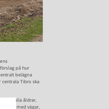
nens
förslag på hur
entralt belägna
 centrala Tibro ska
kor i alla åldrar,
struktur med vägar,