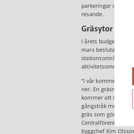
parkeringar och gång
resande.
Gräsytor och 
I årets budget finn
mars beslutade sam
stationsområdet. Besl
aktivitetsområde läg
I vår kommer häcka
ner. En gräsmatta a
kommer att skapas et
gångstråk mellan Ba
gräs som gör att de
Centralföreningens 
byggchef Kim Olsso