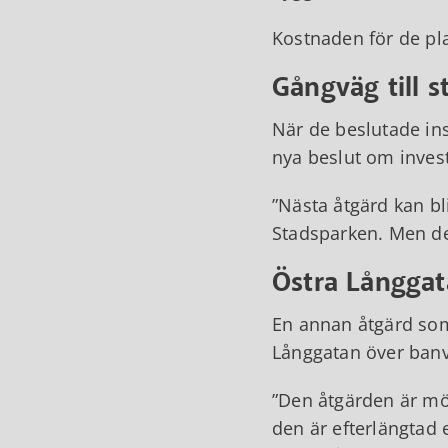
Kostnaden för de pla
Gångväg till s
När de beslutade i
nya beslut om inves
Nästa åtgärd kan bl
Stadsparken. Men de
Östra Långga
En annan åtgärd som
Långgatan över banva
Den åtgärden är möj
den är efterlängtad 