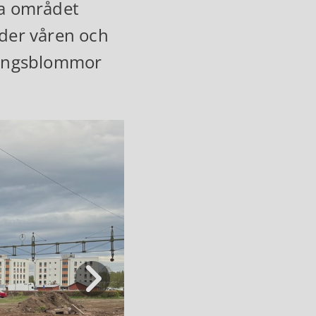
ya området
der våren och
 ängsblommor