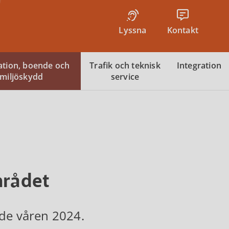
Lyssna
Kontakt
tion, boende och
Trafik och teknisk
Integration
miljöskydd
service
mrådet
ade våren 2024.