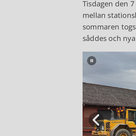
Tisdagen den 7 
mellan station
sommaren togs 
såddes och nya
Pausa bildspel