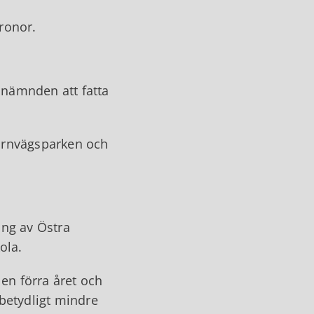
kronor.
nämnden att fatta
Järnvägsparken och
n
ng av Östra
kola.
en förra året och
 betydligt mindre