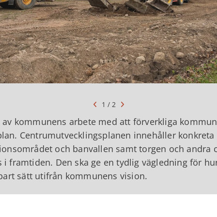
1 / 2
el av kommunens arbete med att förverkliga kommu
lan. Centrumutvecklingsplanen innehåller konkreta 
tionsområdet och banvallen samt torgen och andra c
i framtiden. Den ska ge en tydlig vägledning för hur
lbart sätt utifrån kommunens vision.
s flera nya parkområden med mötesplatser för männis
liga för bostadsbebyggelse och en utvecklad infra