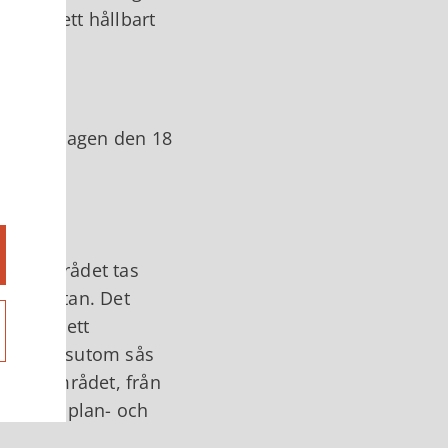
el och ett hållbart
 och måndagen den 18
- och
 spårområdet tas
h Bangatan. Det
den och ett
set. Dessutom sås
av banområdet, från
r Tibros plan- och