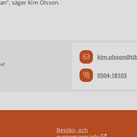
tan
, säger Kim Olsson.
kim.olsson@tib
ef
0504-18103
Besöks- och
evenemangsinfo