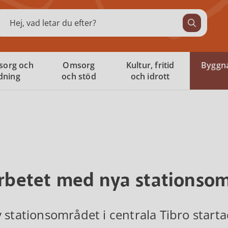
ök
sorg och
Omsorg
Kultur, fritid
Byggna
ldning
och stöd
och idrott
arbetet med nya stationso
 stationsområdet i centrala Tibro start