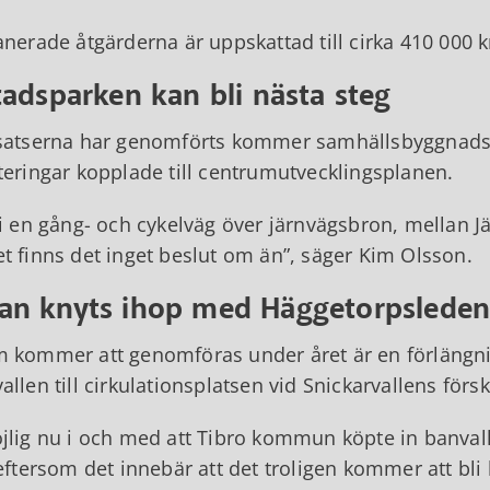
nerade åtgärderna är uppskattad till cirka 410 000 
tadsparken kan bli nästa steg
nsatserna har genomförts kommer samhällsbyggnads
teringar kopplade till centrumutvecklingsplanen.
i en gång- och cykelväg över järnvägsbron, mellan 
t finns det inget beslut om än
, säger Kim Olsson.
tan knyts ihop med Häggetorpslede
 kommer att genomföras under året är en förlängni
llen till cirkulationsplatsen vid Snickarvallens förs
lig nu i och med att Tibro kommun köpte in banvall
eftersom det innebär att det troligen kommer att bli