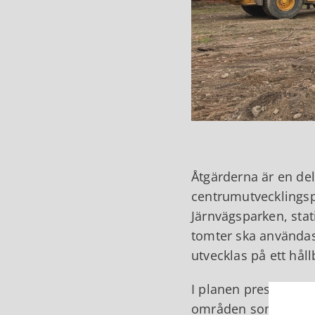
Åtgärderna är en d
centrumutvecklingsp
Järnvägsparken, sta
tomter ska användas 
utvecklas på ett hål
I planen presentera
områden som är lämp