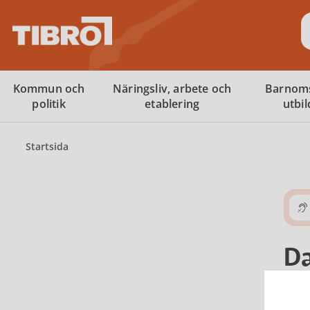
S
Kommun och
Näringsliv, arbete och
Barnom
politik
etablering
utbi
Startsida
Da