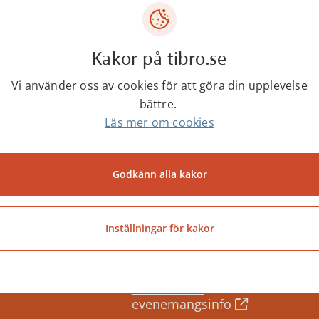
Daniel Strandberg
HR-chef
Kakor på tibro.se
0504-18123
Vi använder oss av cookies för att göra din upplevelse
daniel.strandberg@tibro.se
bättre.
Läs mer om cookies
Godkänn alla kakor
Senast ändrad:
17 juni 2026
Inställningar för kakor
Besöks- och
evenemangsinfo