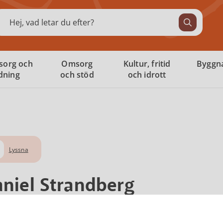
ök
sorg och
Omsorg
Kultur, fritid
Byggna
ldning
och stöd
och idrott
Lyssna
niel Strandberg